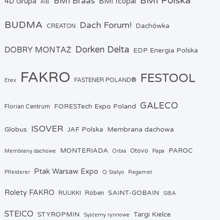
BMI Polska
BMI Braas
4D Grupa
BMI Icopal
AIB
BUDMA
Dach Forum!
Dachówka
CREATON
Dorken Delta
DOBRY MONTAŻ
EDP Energia Polska
FAKRO
FESTOOL
FASTENER POLAND®
Etex
GALECO
FORESTech Expo Poland
Florian Centrum
ISOVER
Globus
JAF Polska
Membrana dachowa
MONTERIADA
PAROC
Otovo
Membrany dachowe
Orbia
Papa
Ptak Warsaw Expo
Pfleiderer
Q Stalyo
Regamet
Rolety FAKRO
SAINT-GOBAIN
RUUKKI
Röben
SIBA
STEICO
STYROPMIN
Targi Kielce
Systemy rynnowe