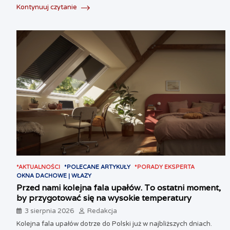
Kontynuuj czytanie
*AKTUALNOŚCI
*POLECANE ARTYKUŁY
*PORADY EKSPERTA
OKNA DACHOWE | WŁAZY
Przed nami kolejna fala upałów. To ostatni moment,
by przygotować się na wysokie temperatury
3 sierpnia 2026
Redakcja
Kolejna fala upałów dotrze do Polski już w najbliższych dniach.