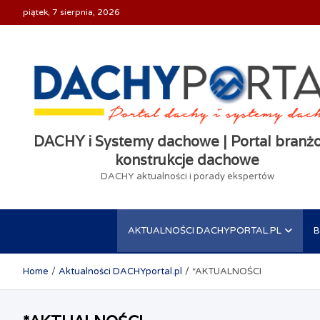
Skip
piątek, 7 sierpnia, 2026
to
content
DACHY i Systemy dachowe | Portal branż
konstrukcje dachowe
DACHY aktualności i porady ekspertów
AKTUALNOŚCI DACHYPORTAL.PL
Home
Aktualności DACHYportal.pl
*AKTUALNOŚCI