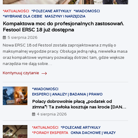
*AKTUALNOŚCI
*POLECANE ARTYKUŁY
*WIADOMOŚCI
*WYBRANE DLA CIEBIE
MASZYNY I NARZĘDZIA
Kompaktowa moc do profesjonalnych zastosowań.
Festool ERSC 18 już dostępna
5 sierpnia 2026
Nowa ERSC 18 od Festool została zaprojektowana z myślą o
maksymalnej wygodzie pracy. Obsługa jedną ręką, niewielka masa
oraz kompaktowe wymiary pozwalają dotrzeć tam, gdzie większe
narzędzia nie dają sobie…
Kontynuuj czytanie
*WIADOMOŚCI
EKSPERCI | ANALIZY | BADANIA | PRAWO
Polacy dobrowolnie płacą „podatek od
zimna”! Ta zwłoka kosztuje nas krocie [DANE
2026]
4 sierpnia 2026
*AKTUALNOŚCI
*POLECANE ARTYKUŁY
*PORADY EKSPERTA
OKNA DACHOWE | WŁAZY