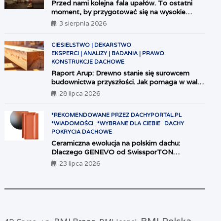
Przed nami kolejna fala upałów. To ostatni
moment, by przygotować się na wysokie
temperatury
3 sierpnia 2026
CIESIELSTWO | DEKARSTWO
EKSPERCI | ANALIZY | BADANIA | PRAWO
KONSTRUKCJE DACHOWE
Raport Arup: Drewno stanie się surowcem
budownictwa przyszłości. Jak pomaga w walce
z emisjami CO2?
28 lipca 2026
*REKOMENDOWANE PRZEZ DACHYPORTAL.PL
*WIADOMOŚCI
*WYBRANE DLA CIEBIE
DACHY
POKRYCIA DACHOWE
Ceramiczna ewolucja na polskim dachu:
Dlaczego GENEVO od SwissporTON
wyznacza nowe standardy?
23 lipca 2026