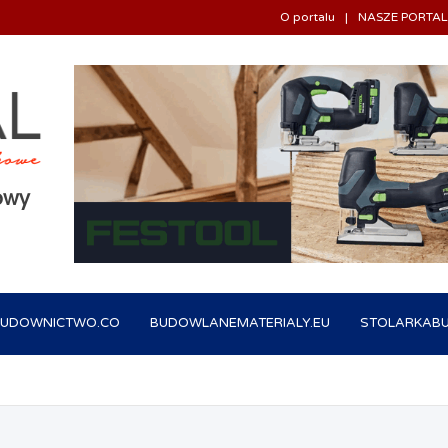
O portalu
NASZE PORTAL
owy
BUDOWNICTWO.CO
BUDOWLANEMATERIALY.EU
STOLARKAB